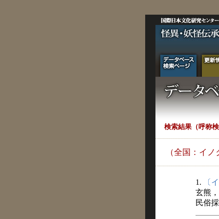
検索結果（呼称検
（全国：イノ
1.
〔イ
玄熊，
民俗採訪