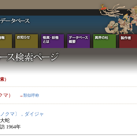
索）
クマ）
→
類似呼称
ノクマ〕，ダイジャ
大蛇
 1964年