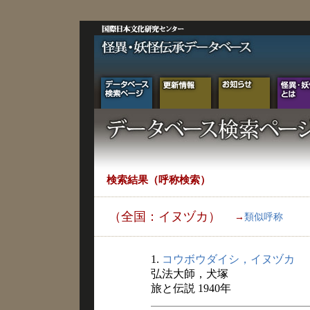
検索結果（呼称検索）
（全国：イヌヅカ）
→
類似呼称
1.
コウボウダイシ，イヌヅカ
弘法大師，犬塚
旅と伝説 1940年