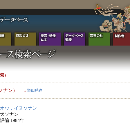
索）
ソナン）
→
類似呼称
オウ，イヌソナン
犬ソナン
論 1984年