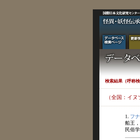
検索結果（呼称検
（全国：イヌ
1.
フナ
船王，
民俗学評