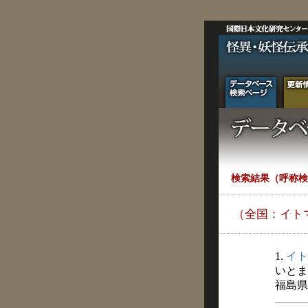
検索結果（呼称検
（全国：イト
1.
イト
いとま
福島県