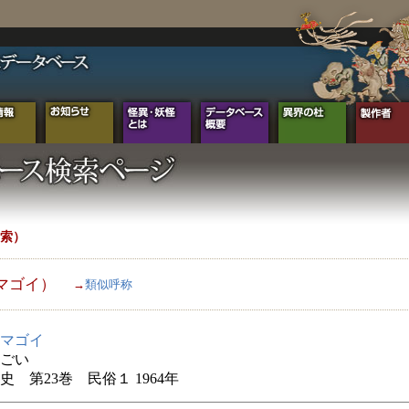
索）
マゴイ）
→
類似呼称
マゴイ
ごい
史 第23巻 民俗１ 1964年