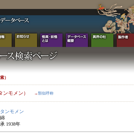
索）
タンモメン）
→
類似呼称
タンモメン
綿
 1938年