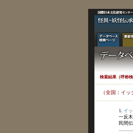
検索結果（呼称検
（全国：イッ
1.
イッ
一反木
民間伝承