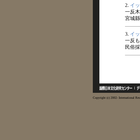
2.
イッ
一反木
宮城縣
3.
イッ
一反も
民俗採訪
Copyright (c) 2002- International Res