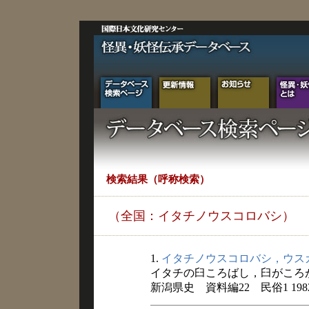
検索結果（呼称検索）
（全国：イタチノウスコロバシ）
1.
イタチノウスコロバシ，ウス
イタチの臼ころばし，臼がころ
新潟県史 資料編22 民俗1 198