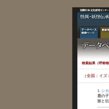
検索結果（呼称検
（全国：イズ
1.
シカ
鹿の子
旅と伝説