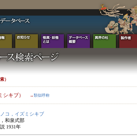
索）
ミシキブ）
→
類似呼称
ノコ，イズミシキブ
，和泉式部
 1931年