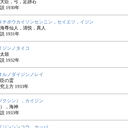
大臣，弓，足跡石
 1930年
タチボウカイソンセンニン，セイエツ，イジン
海尊仙人，清悦，異人
 1931年
イジンノタイコ
太鼓
 1932年
オルノダイジンノレイ
臣の霊
究上方 1933年
ゾクシン），カイジン
），海神
 1933年
イジンシンコウ，カッパ