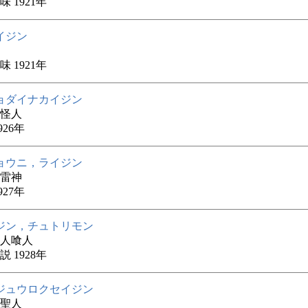
 1921年
イジン
 1921年
ョダイナカイジン
怪人
926年
ョウニ，ライジン
雷神
927年
ジン，チュトリモン
人喰人
 1928年
ジュウロクセイジン
聖人