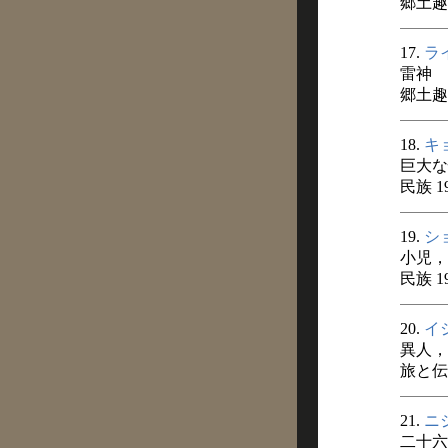
郷土趣味
17.
ラ
雷神
郷土趣味
18.
キ
巨大な
民族 1
19.
シ
小児，
民族 1
20.
イ
異人，
旅と伝説
21.
ニ
二十六