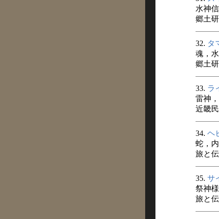
水神信
郷土研
32.
タ
魂，水
郷土研
33.
ラ
雷神，
近畿民俗
34.
ヘ
蛇，内
旅と伝説
35.
サ
祭神様
旅と伝説