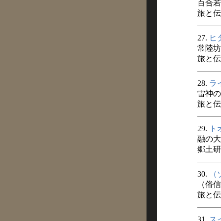
百合若
旅と伝説
27.
ヒ
常陸坊
旅と伝説
28.
ラ
雷神の
旅と伝説
29.
ト
融の大
郷土研
30.
（
（俗信
旅と伝説
31.
ス