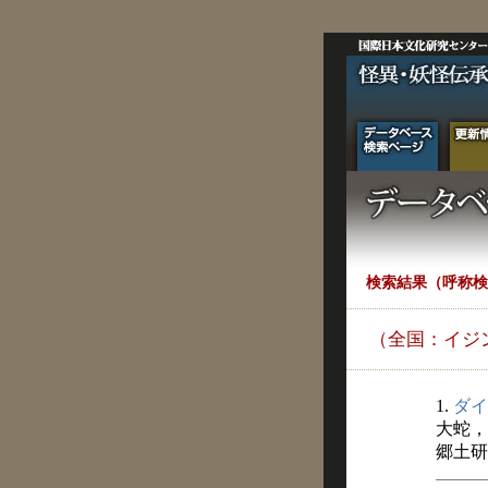
検索結果（呼称検
（全国：イジ
1.
ダイ
大蛇，
郷土研究