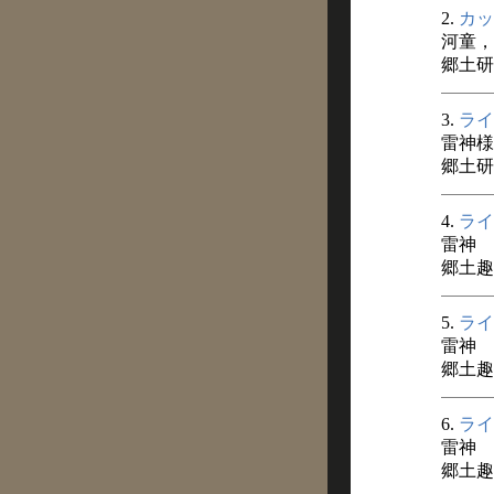
2.
カッ
河童，
郷土研究
3.
ライ
雷神様
郷土研究
4.
ライ
雷神
郷土趣味
5.
ライ
雷神
郷土趣味
6.
ライ
雷神
郷土趣味