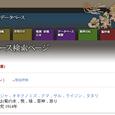
索）
ン）
→
類似呼称
ジャ，オキクノミズ，クマ，サル，ライジン，タタリ
お菊の水，熊，猿，雷神，祟り
 1914年