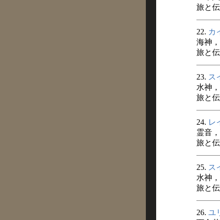
旅と伝説
22.
カ
海神，
旅と伝
23.
ス
水神，
旅と伝
24.
レ
霊音，
旅と伝説
25.
ス
水神，
旅と伝説
26.
ユ