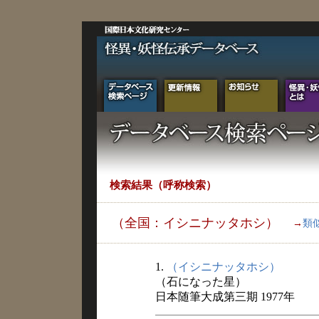
検索結果（呼称検索）
（全国：イシニナッタホシ）
→
類
1.
（イシニナッタホシ）
（石になった星）
日本随筆大成第三期 1977年