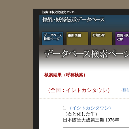
検索結果（呼称検索）
（全国：イシトカシタウシ）
→
類
1.
（イシトカシタウシ）
（石と化した牛）
日本随筆大成第三期 1976年