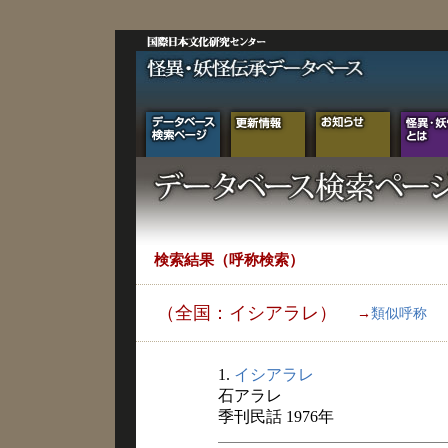
検索結果（呼称検索）
（全国：イシアラレ）
→
類似呼称
1.
イシアラレ
石アラレ
季刊民話 1976年