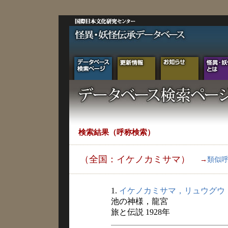
検索結果（呼称検索）
（全国：イケノカミサマ）
→
類似
1.
イケノカミサマ，リュウグウ
池の神様，龍宮
旅と伝説 1928年