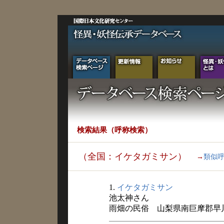
検索結果（呼称検索）
（全国：イケタガミサン）
→
類似
1.
イケタガミサン
池太神さん
雨畑の民俗 山梨県南巨摩郡早川町