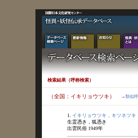
検索結果（呼称検索）
（全国：イキリョウツキ）
→
類似
1.
イキリョウツキ，キツネツキ
生霊憑き，狐憑き
出雲民俗 1949年