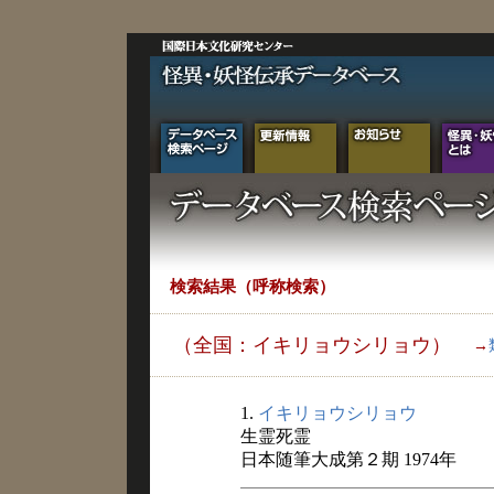
検索結果（呼称検索）
（全国：イキリョウシリョウ）
→
1.
イキリョウシリョウ
生霊死霊
日本随筆大成第２期 1974年