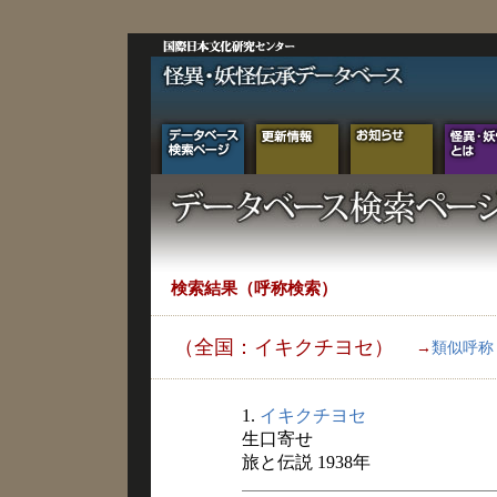
検索結果（呼称検索）
（全国：イキクチヨセ）
→
類似呼称
1.
イキクチヨセ
生口寄せ
旅と伝説 1938年