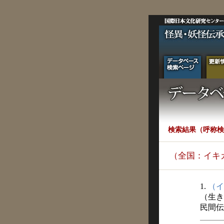
検索結果（呼称検
（全国：イキ
1.
（イ
（生き
民間伝承