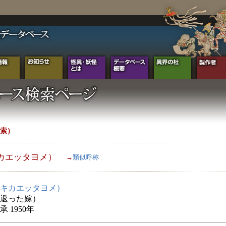
索）
カエッタヨメ）
→
類似呼称
キカエッタヨメ）
返った嫁）
 1950年