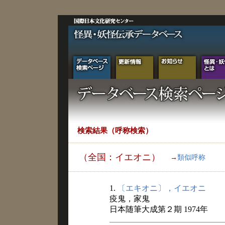
検索結果（呼称検索）
（全国：イエオニ）
→
類似呼称
1.
〔エキオニ〕，イエオニ
疫鬼，家鬼
日本随筆大成第２期 1974年