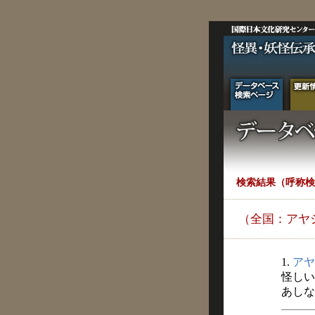
検索結果（呼称検
（全国：アヤ
1.
アヤ
怪しい
あしなか