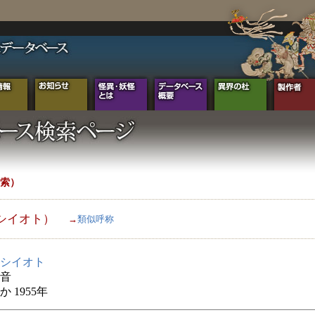
索）
シイオト）
→
類似呼称
シイオト
音
 1955年