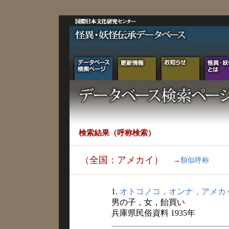
検索結果（呼称検索）
（全国：アメカイ）
→
類似呼称
1.
オトコノコ，オンナ，アメカ
男の子，女，飴買い
兵庫県民俗資料 1935年