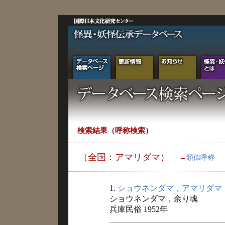
検索結果（呼称検索）
（全国：アマリダマ）
→
類似呼称
1.
ショウネンダマ，アマリダマ
ショウネンダマ，余り魂
兵庫民俗 1952年