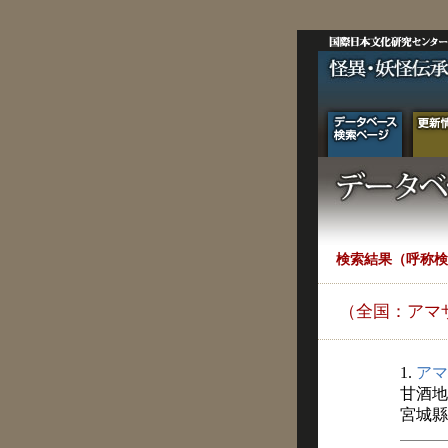
検索結果（呼称検
（全国：アマ
1.
アマ
甘酒地
宮城縣