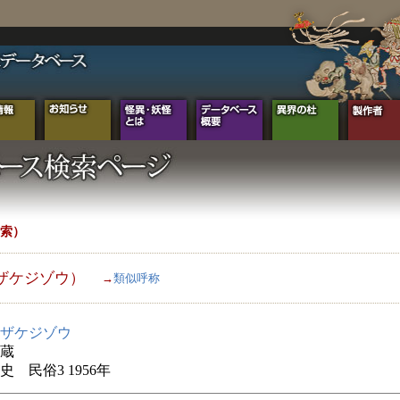
索）
ザケジゾウ）
→
類似呼称
ザケジゾウ
蔵
史 民俗3 1956年