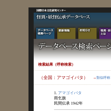
検索結果（呼称検索）
（全国：アマゴイバタ）
→
類似呼称
1.
アマゴイバタ
雨乞旗
民間伝承 1942年