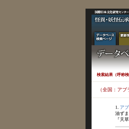
検索結果（呼称検
（全国：アブ
1.
アブ
油ずま
『天草