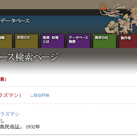
索）
ラズマシ）
→
類似呼称
ラズマシ
し
島民俗誌』 1932年