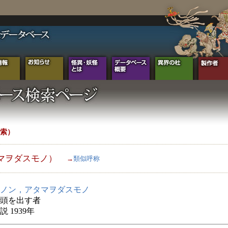
索）
マヲダスモノ）
→
類似呼称
ノン，アタマヲダスモノ
頭を出す者
 1939年