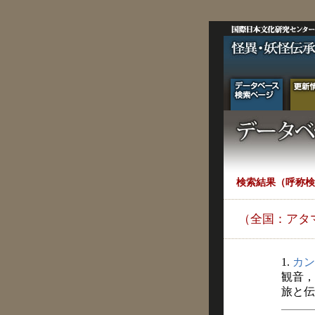
検索結果（呼称検
（全国：アタ
1.
カン
観音，
旅と伝説