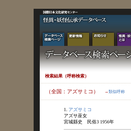
検索結果（呼称検索）
（全国：アズサミコ）
→
類似呼称
1.
アズサミコ
アズサ巫女
宮城縣史 民俗3 1956年