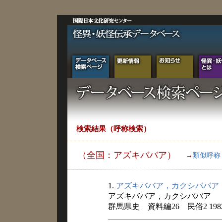
検索結果（呼称検索）
（全国：アズキババア）
→
類似呼称
1.
アズキババア，カクシババア
アズキババア，カクシババア
群馬県史 資料編26 民俗2 198