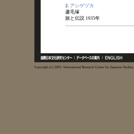
2.
アシゲヅカ
蘆毛塚
旅と伝説 1935年
Copyright (c) 2002- International Research Center for Japanese Studies, 