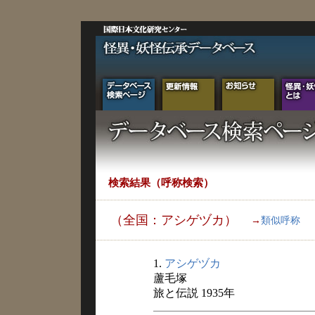
検索結果（呼称検索）
（全国：アシゲヅカ）
→
類似呼称
1.
アシゲヅカ
蘆毛塚
旅と伝説 1935年