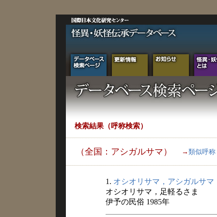
検索結果（呼称検索）
（全国：アシガルサマ）
→
類似呼称
1.
オシオリサマ，アシガルサマ
オシオリサマ，足軽るさま
伊予の民俗 1985年