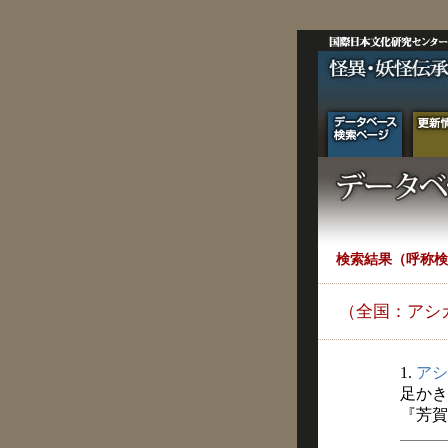
検索結果（呼称検
（全国：アシ
1.
アシ
足かき
『芳賀