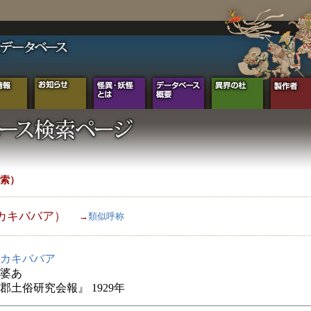
索）
カキババア）
→
類似呼称
カキババア
婆あ
郡土俗研究会報』 1929年