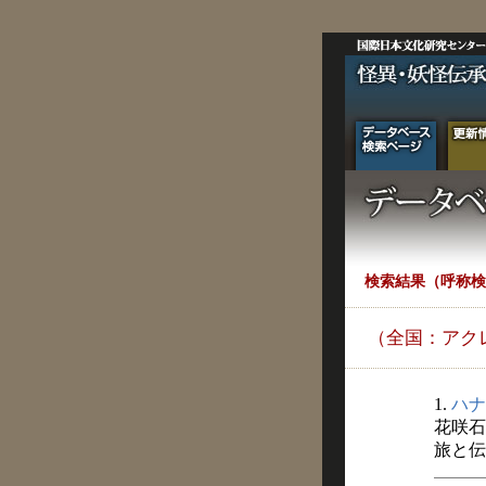
検索結果（呼称検
（全国：アク
1.
ハナ
花咲石
旅と伝説