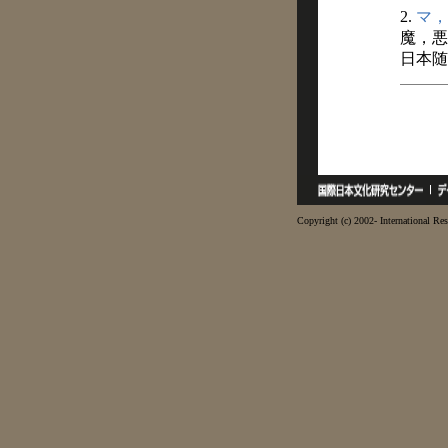
2.
マ，
魔，悪
日本随
Copyright (c) 2002- International Res