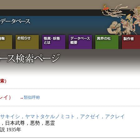
索）
レイ）
→
類似呼称
サキイシ，ヤマトタケルノミコト，アクゼイ，アクレイ
，日本武尊，悪勢，悪霊
 1935年