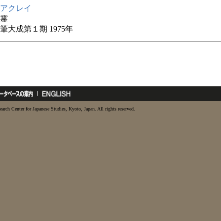
アクレイ
霊
筆大成第１期 1975年
earch Center for Japanese Studies, Kyoto, Japan. All rights reserved.