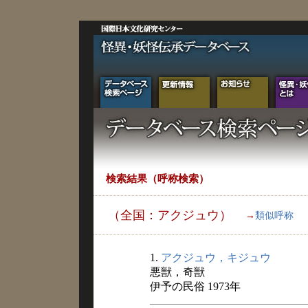
検索結果（呼称検索）
（全国：アクジュウ）
→
類似呼称
1.
アクジュウ，キジュウ
悪獣，奇獣
伊予の民俗 1973年