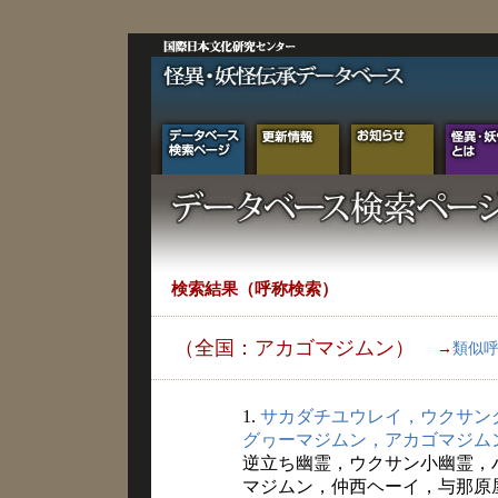
検索結果（呼称検索）
（全国：アカゴマジムン）
→
類似
1.
サカダチユウレイ，ウクサン
グヮーマジムン，アカゴマジム
逆立ち幽霊，ウクサン小幽霊，
マジムン，仲西ヘーイ，与那原