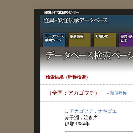
検索結果（呼称検索）
（全国：アカゴフチ）
→
類似呼称
1.
アカゴフチ，ナキゴエ
赤子淵，泣き声
伊那 1984年