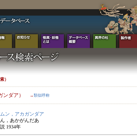
索）
ガンダア）
→
類似呼称
ムン，アカガンダア
ん，あかがんだあ
 1934年