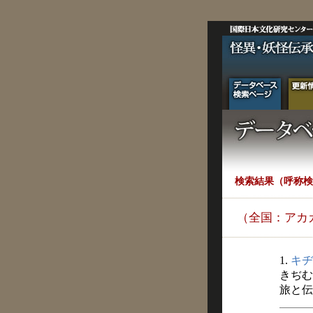
検索結果（呼称検
（全国：アカ
1.
キヂ
きぢむ
旅と伝説