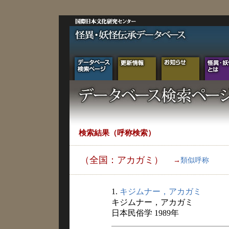
検索結果（呼称検索）
（全国：アカガミ）
→
類似呼称
1.
キジムナー，アカガミ
キジムナー，アカガミ
日本民俗学 1989年