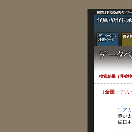
検索結果（呼称検
（全国：アカ
1.
アカ
赤い太
続日本