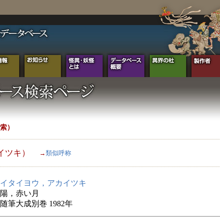
索）
イツキ）
→
類似呼称
イタイヨウ，アカイツキ
陽，赤い月
随筆大成別巻 1982年