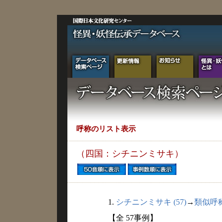
呼称のリスト表示
（四国：シチニンミサキ）
1.
シチニンミサキ (57)
→
類似呼
【全 57事例】