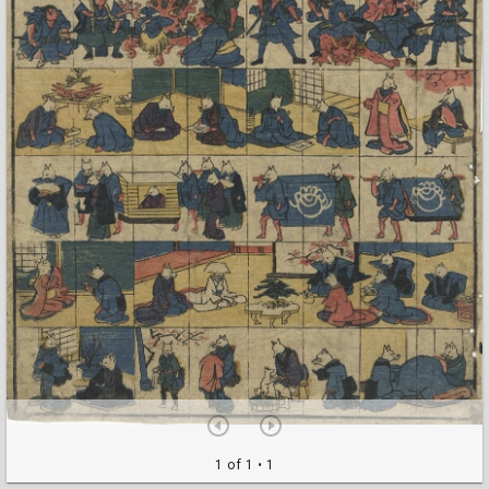
1 of 1
• 1