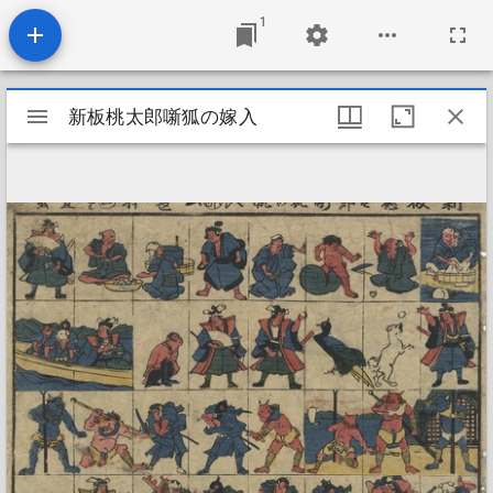
1
Mirador
新板桃太郎噺狐の嫁入
新板桃太郎噺狐の嫁入
viewer