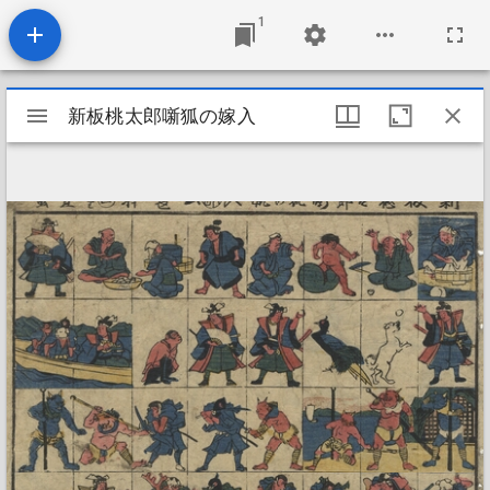
1
Mirador
新板桃太郎噺狐の嫁入
新板桃太郎噺狐の嫁入
viewer