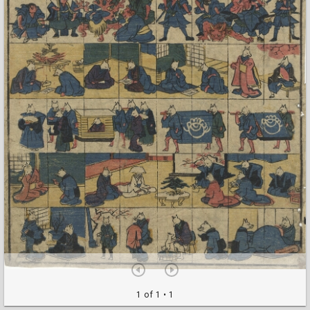
1 of 1
• 1