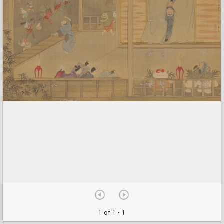
1 of 1
• 1