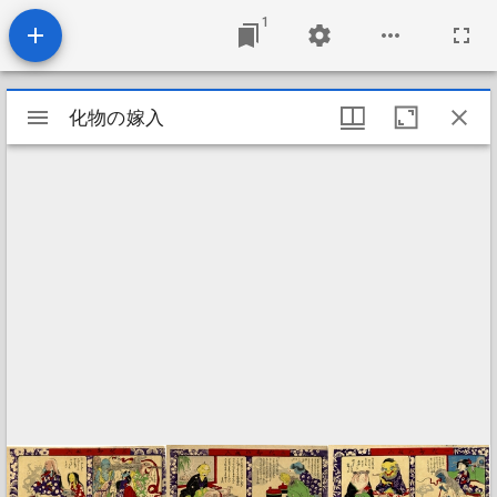
1
Mirador
化物の嫁入
化物の嫁入
viewer