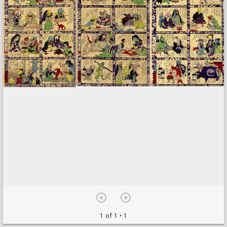
1 of 1
• 1