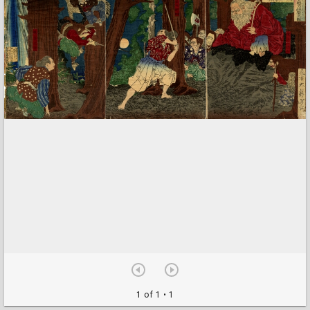
1 of 1
• 1