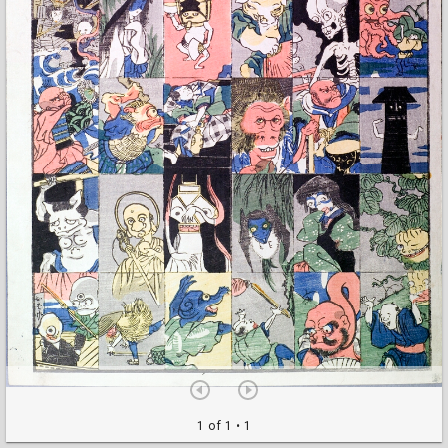
1 of 1
• 1