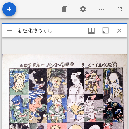
1
Mirador
新板化物づくし
新板化物づくし
viewer