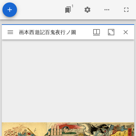
1
Mirador
画本西遊記百鬼夜行ノ圖
画本西遊記百鬼夜行ノ圖
viewer