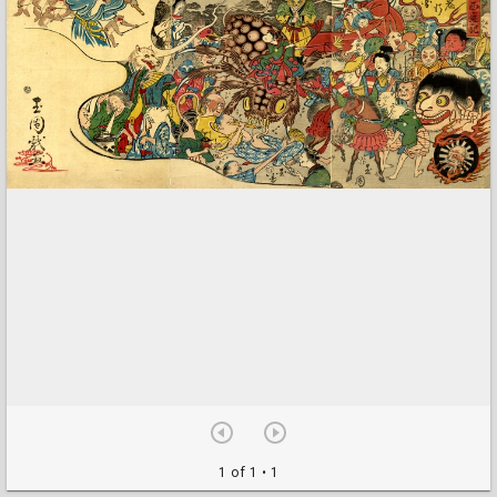
1 of 1
• 1