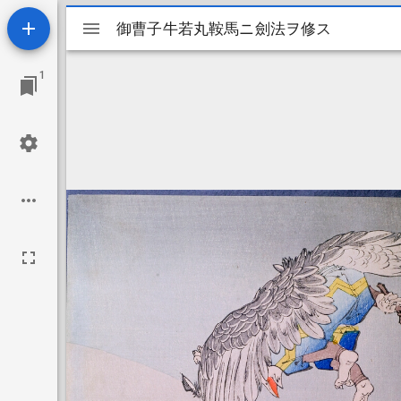
Mirador
御曹子牛若丸鞍馬ニ劍法ヲ修ス
御曹子牛若丸鞍馬ニ劍法ヲ修ス
viewer
1