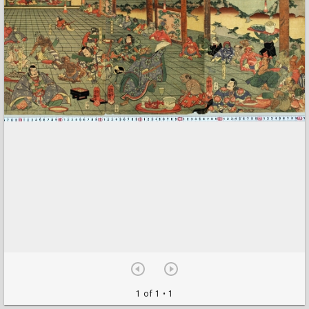
1 of 1
• 1