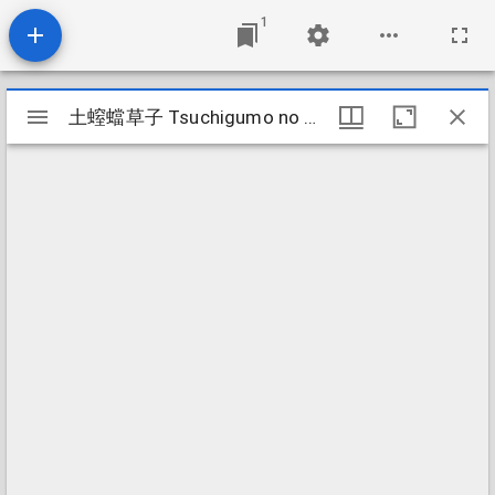
1
Mirador
土螲蟷草子 Tsuchigumo no sōshi
土螲蟷草子 Tsuchigumo no sōshi
viewer