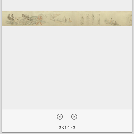
3 of 4
• 3